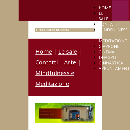
HOME
LE
SALE
CONTATTI
MINDFULNESS
E
MEDITAZIONE
GIAPPONE
Home
|
Le sale
|
CINEMA
DHAGPO
Contatti
|
Arte
|
GINNASTICA
APPUNTAMENT
Mindfulness e
Meditazione